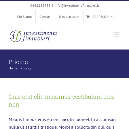
Salta
0662288933
|
info@investimentifinanziari.it
al
Chi Siamo
Contatti
Il mio account
CARRELLO
contenuto
Pricing
Home
Pricing
Cras erat elit, maximus vestibulum eros
non.
Mauris finibus eros eu orci iaculis laoreet. In accumsan
nulla ut sagittis tristique. Morbi a sollicitudin dui, quis