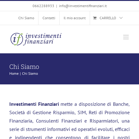
Salta
0662288933
|
info@investimentifinanziari.it
al
Chi Siamo
Contatti
Il mio account
CARRELLO
contenuto
Chi Siamo
Home
Chi Siamo
Investimenti Finanziari
mette a disposizione di Banche,
Società di Gestione Risparmio, SIM, Reti di Promozione
Finanziaria, Consulenti Finanziari e Risparmiatori, una
serie di strumenti informativi ed operativi evoluti, efficaci
e indipendenti che consentono di facilitare i nostri