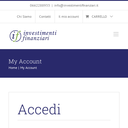
Salta
0662288933
|
info@investimentifinanziari.it
al
Chi Siamo
Contatti
Il mio account
CARRELLO
contenuto
My Account
Home
My Account
Accedi