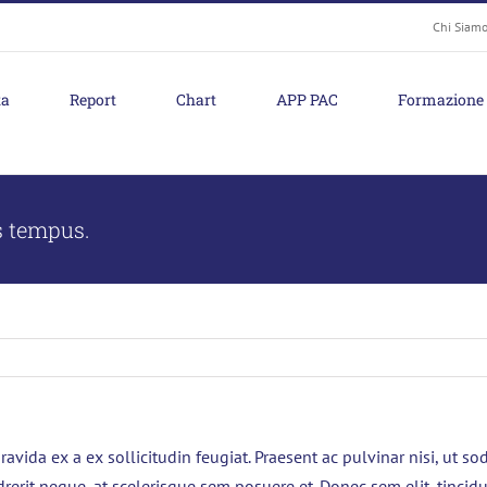
Chi Siam
ta
Report
Chart
APP PAC
Formazione
 tempus.
avida ex a ex sollicitudin feugiat. Praesent ac pulvinar nisi, ut s
rerit neque, at scelerisque sem posuere et. Donec sem elit, tincidun