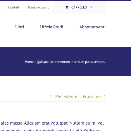
o
Contatti
Il mio account
CARRELLO
Libri
Ufficio Studi
Abbonamenti
Home
Quisque condimentum interdum purus tempus.
Precedente
Prossimo
odales massa. Aliquam erat volutpat. Nullam eu mi vel
t eget nisl vehicula, mattis convallis elit. Quisque