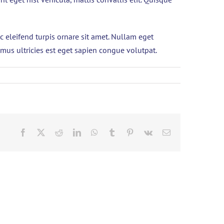
 eleifend turpis ornare sit amet. Nullam eget
vamus ultricies est eget sapien congue volutpat.
Facebook
X
Reddit
LinkedIn
WhatsApp
Tumblr
Pinterest
Vk
Email