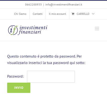
Salta
0662288933
|
info@investimentifinanziari.it
al
Chi Siamo
Contatti
Il mio account
CARRELLO
contenuto
Questo contenuto è protetto da password. Per
visualizzarlo inserisci la tua password qui sotto:
Password: