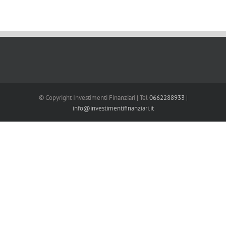
© Copyright Investimenti Finanziari | Tel
0662288933
|
info@investimentifinanziari.it