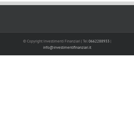
© Copyright Investimenti Finanziari | Tel
0662288933
|
info@investimentifinanziari.it