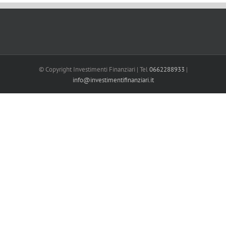
© Copyright Investimenti Finanziari | Tel
0662288933
|
info@investimentifinanziari.it