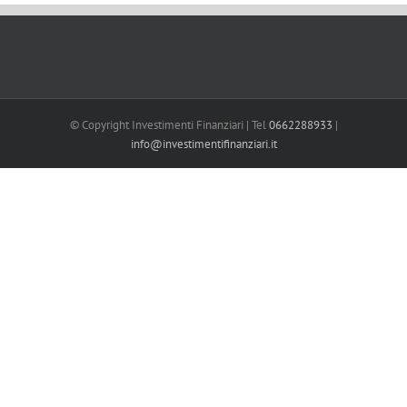
© Copyright Investimenti Finanziari | Tel
0662288933
|
info@investimentifinanziari.it