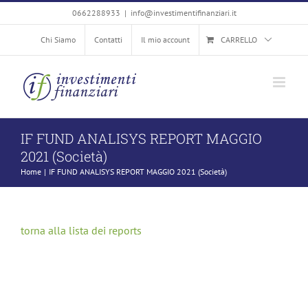
Salta
0662288933
|
info@investimentifinanziari.it
al
Chi Siamo
Contatti
Il mio account
CARRELLO
contenuto
IF FUND ANALISYS REPORT MAGGIO
2021 (Società)
Home
IF FUND ANALISYS REPORT MAGGIO 2021 (Società)
torna alla lista dei reports