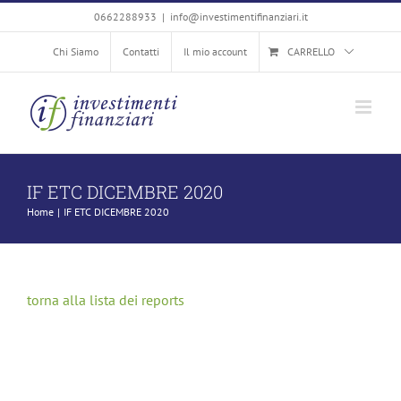
Salta
0662288933
|
info@investimentifinanziari.it
al
Chi Siamo
Contatti
Il mio account
CARRELLO
contenuto
IF ETC DICEMBRE 2020
Home
IF ETC DICEMBRE 2020
torna alla lista dei reports