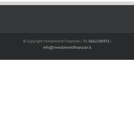
© Copyright Investimenti Finanziari | Tel
0662288933
|
info@investimentifinanziari.it