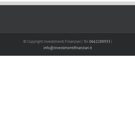
© Copyright Investimenti Finanziari | Tel
0662288933
|
info@investimentifinanziari.it