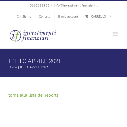
Salta
0662288933
|
info@investimentifinanziari.it
al
Chi Siamo
Contatti
Il mio account
CARRELLO
contenuto
IF ETC APRILE 2021
Home
IF ETC APRILE 2021
torna alla lista dei reports