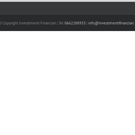
 Copyright Investimenti Finanziari | Tel
0662288933
|
info@investimentifinanziari.