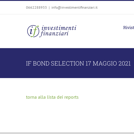
Salta
0662288933
|
info@investimentifinanziari.it
al
contenuto
Rivis
IF BOND SELECTION 17 MAGGIO 2021
torna alla lista dei reports