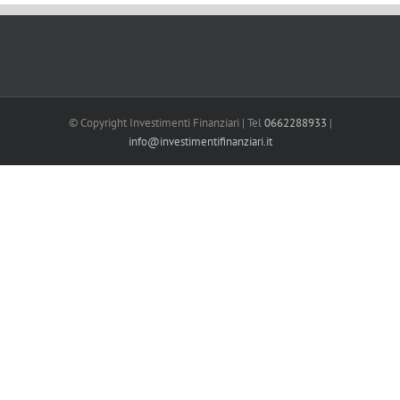
© Copyright Investimenti Finanziari | Tel
0662288933
|
info@investimentifinanziari.it