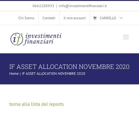
Salta
0662288933
|
info@investimentifinanziari.it
al
Chi Siamo
Contatti
Il mio account
CARRELLO
contenuto
IF ASSET ALLOCATION NOVEMBRE 2020
Home
IF ASSET ALLOCATION NOVEMBRE 2020
torna alla lista dei reports