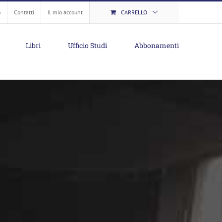
o
Contatti
Il mio account
CARRELLO
Libri
Ufficio Studi
Abbonamenti