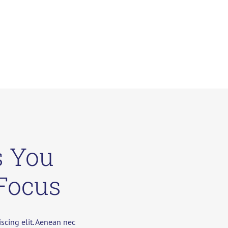
s You
Focus
scing elit. Aenean nec