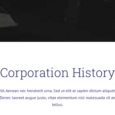
Corporation History
lit. Aenean nec hendrerit urna. Sed ut elit at sapien dictum alique
 Donec laoreet augue justo, vitae elementum nisl malesuada sit a
tellus.