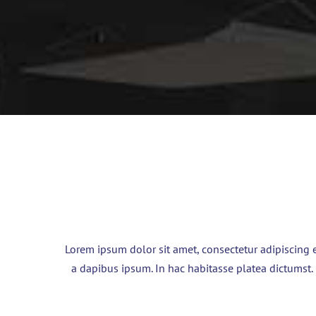
Lorem ipsum dolor sit amet, consectetur adipiscing e
a dapibus ipsum. In hac habitasse platea dictumst.