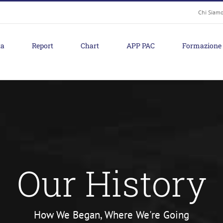
Chi Siam
ta
Report
Chart
APP PAC
Formazione
Our History
How We Began, Where We're Going