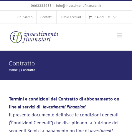
Salta
0662288933
|
info@investimentifinanziari.it
al
Chi Siamo
Contatti
Il mio account
CARRELLO
contenuto
Contratto
Home
Contratto
Termini e condizioni del Contratto di abbonamento on
line ai servizi di
Investimenti
Finanziari.
Il presente documento definisce le condizioni generali
(“Condizioni Generali”) che disciplinano la fruizione dei
seguenti Servizi a pagamento on line di
Investimenti