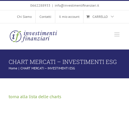
Salta
0662288933
|
info@investimentifinanziari.it
al
Chi Siamo
Contatti
Il mio account
CARRELLO
contenuto
CHART MERCATI – INVESTIMENTI ESG
Home
CHART MERCATI – INVESTIMENTI ESG
torna alla lista delle charts