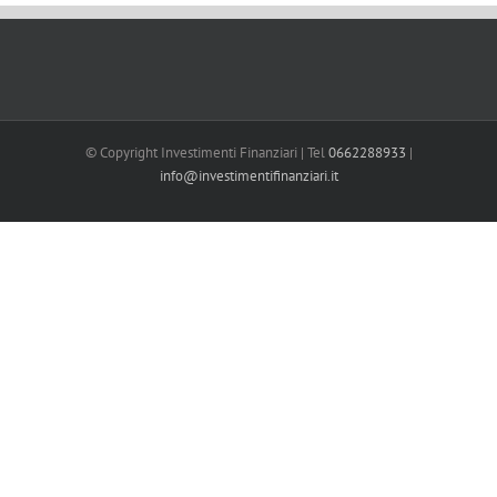
© Copyright Investimenti Finanziari | Tel
0662288933
|
info@investimentifinanziari.it