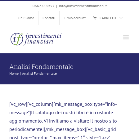
Salta
0662288933
|
info@investimentifinanziari.it
al
Chi Siamo
Contatti
Il mio account
CARRELLO
contenuto
Analisi Fondamentale
Home
Analisi Fondamentale
[vc_row][vc_column][mk_message_box type=”info-
message”]Il catalogo dei nostri libri è in costante
aggiornamento. Vi invitiamo a visitare il nostro sito
periodicamente![/mk_message_box][vc_basic_grid
post_type=”product” max_items=”-1″ style=”lazy”