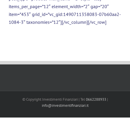
items_per_page=”12″ element_width=”2″ gap=”20″
item=”453″ grid_id=”vc_gid:1490711358083-07b60aa2-
1084-3″ taxonomies=”12″][/vc_column][/vc_row]
© Copyright Investimenti Finanziari | Tel
0662288933
|
info@investimentifinanziari.it